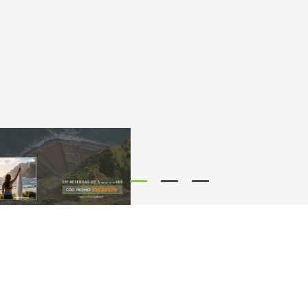
Os nossos parceiros dizem...
8.7
/ 10
8.8
/ 10
9.4
/ 10