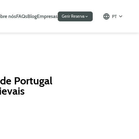
bre nós
FAQs
Blog
Empresas
PT
Gerir Reserva
 de Portugal
ievais