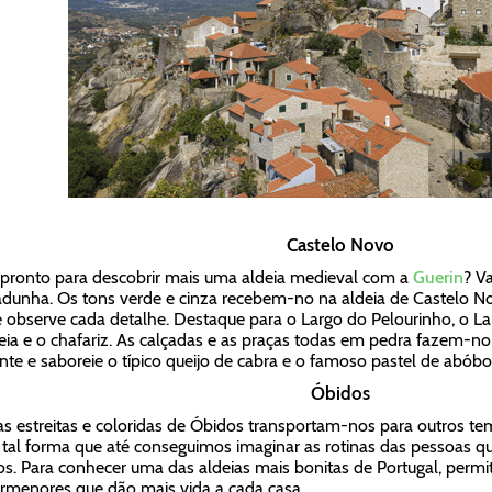
Castelo Novo
pronto para descobrir mais uma aldeia medieval com a
Guerin
? V
dunha. Os tons verde e cinza recebem-no na aldeia de Castelo 
e observe cada detalhe. Destaque para o Largo do Pelourinho, o La
eia e o chafariz. As calçadas e as praças todas em pedra fazem-no
nte e saboreie o típico queijo de cabra e o famoso pastel de abóbo
Óbidos
as estreitas e coloridas de Óbidos transportam-nos para outros 
 tal forma que até conseguimos imaginar as rotinas das pessoas q
os. Para conhecer uma das aldeias mais bonitas de Portugal, permit
rmenores que dão mais vida a cada casa.