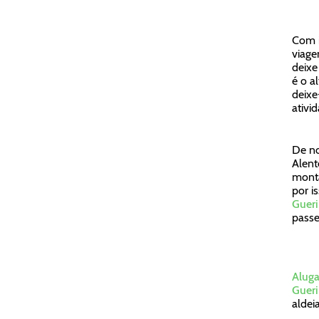
Com i
viage
deixe
é o a
deixe
ativi
De no
Alent
monta
por i
Gueri
passe
Aluga
Gueri
aldei