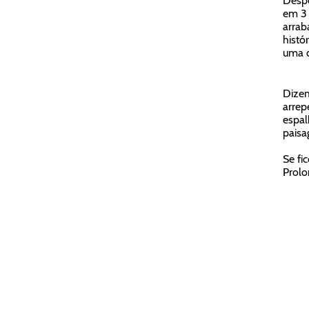
Despo
em 3 
arrab
histó
uma d
Dizem
arrep
espal
paisa
Se fi
Prolo