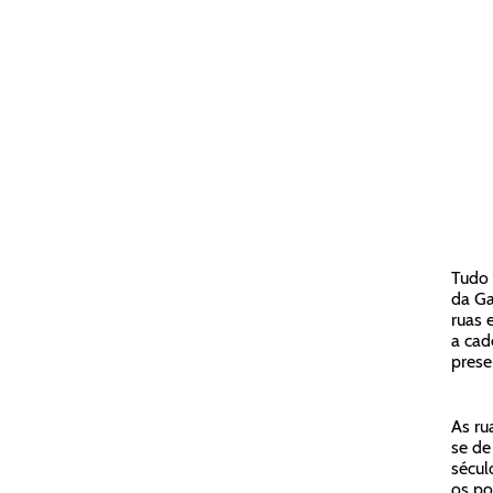
Tudo 
da Ga
ruas 
a cad
prese
As ru
se de
sécul
os po