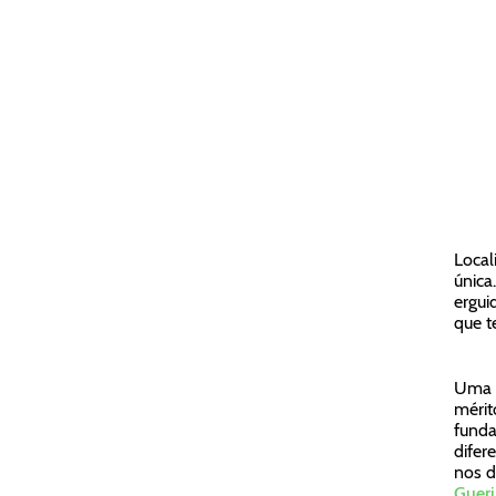
Local
única
ergui
que t
Uma d
mérit
funda
difer
nos d
Gueri