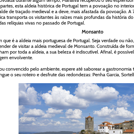
voada durante algum tempo, Marialva recuperou o seu esplendor 
partes, esta aldeia histórica de Portugal tem a povoação no interio
alde de traçado medieval e a deve, mais afastada da povoação. A 
rica transporta os visitantes às raízes mais profundas da história d
as relíquias vivas no passado de Portugal.
Monsanto
 que é a aldeia mais portuguesa de Portugal. Seja verdade ou não,
ender de visitar a aldeia medieval de Monsanto. Construída de for
ham por toda a aldeia, a sua beleza é indiscutível. Afinal, é possível
gem envolvente.
cou convencido pelo ambiente, espere até saborear a gastronomia tí
ngue o seu roteiro e desfrute das redondezas: Penha Garcia, Sortel