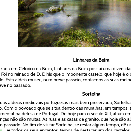
Linhares da Beira
izada em Celorico da Beira, Linhares da Beira possui uma diversidade
. Foi no reinado de D. Dinis que o imponente castelo, que hoje é o ca
do. Esta aldeia museu, num breve passeio, conta-nos as suas melho
eve no passado.
Sortelha
as aldeias medievais portuguesas mais bem preservada, Sortelha 
o. Com o povoado que se situa dentro das muralhas, em tempos, a 
mental na defesa de Portugal. De hoje para o século XIII, altura em
enças não são muitas. As ruas e as casas de granito, que hoje são 
o passado. No fim de visitar Sortelha, se restar algum tempo, dê 
n
. De todos os seus encantos, temos de destacar um dos castelos 