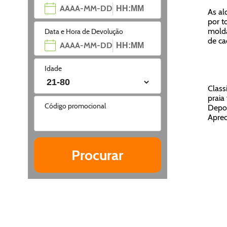
As al
por t
molda
Data e Hora de Devolução
de c
Idade
Class
praia
Código promocional
Depoi
Aprec