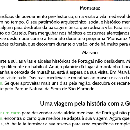
Monsaraz
ndícios de povoamento pré-histórico, uma visita à vila medieval 
m no tempo. O seu património arquitetónico, social e histórico m
 algum para desfrutar da paisagem única que rodeia a vila. Para i
lto do Castelo. Para mergulhar nos hábitos e costumes alentejanos
-se deslumbrar com o artesanato durante o programa "Monsaraz 
dades culturais, que decorrem durante o verão, onde há muito para 
Marvão
rte a sul, as vilas e aldeias históricas de Portugal não desiludem
ejo diferente do habitual. Aqui, a planície dá lugar à montanha. Lo
nha e cercada de muralhas, está à espera da sua visita. Em Marvão, é
sso, visite tudo. Das ruas medievais e muralhas ao museu e casa da
n
. Se quer aproveitar mais uns dias pela região, descubra os recan
ie pelo Parque Natural da Serra de São Mamede.
Uma viagem pela história com a G
r um carro
para desvendar cada aldeia medieval de Portugal não p
n
, encontra o carro que melhor se adapta à sua viagem. Agora que
as, só lhe falta terminar a sua reserva para uma experiência comple