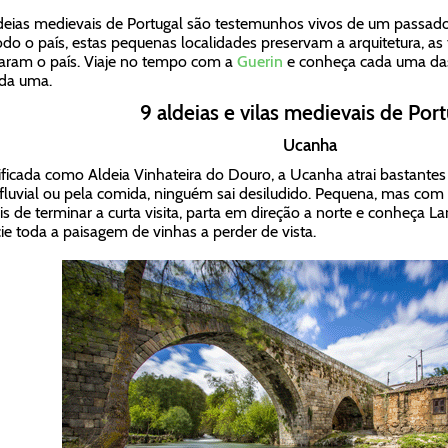
deias medievais de Portugal são testemunhos vivos de um passado 
odo o país, estas pequenas localidades preservam a arquitetura, as
ram o país. Viaje no tempo com a
Guerin
e conheça cada uma das a
ada uma.
9 aldeias e vilas medievais de Port
Ucanha
ificada como Aldeia Vinhateira do Douro, a Ucanha atrai bastantes v
 fluvial ou pela comida, ninguém sai desiludido. Pequena, mas co
s de terminar a curta visita, parta em direção a norte e conheça 
ie toda a paisagem de vinhas a perder de vista.