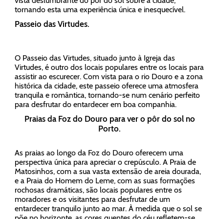
vista deslumbrante do pôr do sol sobre a cidade,
tornando esta uma experiência única e inesquecível.
Passeio das Virtudes.
O Passeio das Virtudes, situado junto à Igreja das
Virtudes, é outro dos locais populares entre os locais para
assistir ao escurecer. Com vista para o rio Douro e a zona
histórica da cidade, este passeio oferece uma atmosfera
tranquila e romântica, tornando-se num cenário perfeito
para desfrutar do entardecer em boa companhia.
Praias da Foz do Douro para ver o pôr do sol no
Porto.
As praias ao longo da Foz do Douro oferecem uma
perspectiva única para apreciar o crepúsculo. A Praia de
Matosinhos, com a sua vasta extensão de areia dourada,
e a Praia do Homem do Leme, com as suas formações
rochosas dramáticas, são locais populares entre os
moradores e os visitantes para desfrutar de um
entardecer tranquilo junto ao mar. À medida que o sol se
põe no horizonte, as cores quentes do céu refletem-se