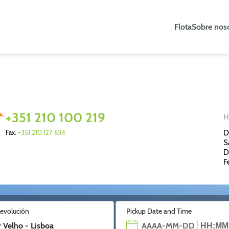
Flota
Sobre nos
+351 210 100 219
H
Fax.
+351 210 127 634
D
S
D
F
devolución
Pickup Date and Time