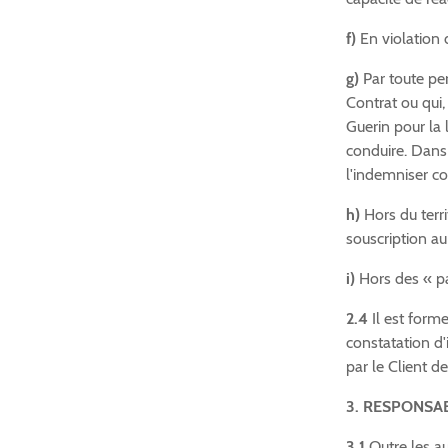
f)
En violation d
g)
Par toute pe
Contrat ou qui
Guerin pour la 
conduire. Dans 
l'indemniser co
h)
Hors du terri
souscription au
i)
Hors des « pay
2.4
Il est forme
constatation d
par le Client d
3. RESPONSAB
3.1
Outre les au