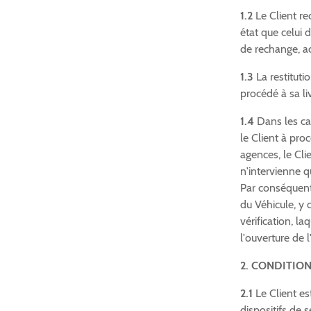
1.2
Le Client re
état que celui 
de rechange, ac
1.3
La restituti
procédé à sa liv
1.4
Dans les cas
le Client à pro
agences, le Cli
n'intervienne qu
Par conséquent,
du Véhicule, y
vérification, l
l'ouverture de 
2. CONDITION
2.1
Le Client est
dispositifs de 