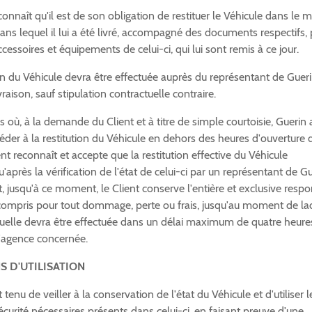
connaît qu'il est de son obligation de restituer le Véhicule dans le
dans lequel il lui a été livré, accompagné des documents respectifs, 
cessoires et équipements de celui-ci, qui lui sont remis à ce jour.
on du Véhicule devra être effectuée auprès du représentant de Guer
raison, sauf stipulation contractuelle contraire.
 où, à la demande du Client et à titre de simple courtoisie, Guerin 
céder à la restitution du Véhicule en dehors des heures d'ouverture 
ent reconnaît et accepte que la restitution effective du Véhicule
'après la vérification de l'état de celui-ci par un représentant de Gu
 jusqu'à ce moment, le Client conserve l'entière et exclusive respo
 compris pour tout dommage, perte ou frais, jusqu'au moment de la
aquelle devra être effectuée dans un délai maximum de quatre heure
l'agence concernée.
S D'UTILISATION
 tenu de veiller à la conservation de l'état du Véhicule et d'utiliser l
sécurité nécessaires présents dans celui-ci, en faisant preuve d'une