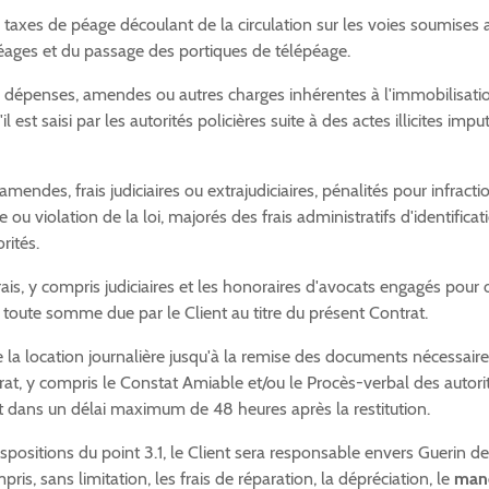
 taxes de péage découlant de la circulation sur les voies soumises 
ages et du passage des portiques de télépéage.
 dépenses, amendes ou autres charges inhérentes à l'immobilisati
il est saisi par les autorités policières suite à des actes illicites imp
mendes, frais judiciaires ou extrajudiciaires, pénalités pour infracti
 ou violation de la loi, majorés des frais administratifs d'identificat
rités.
rais, y compris judiciaires et les honoraires d'avocats engagés pour 
toute somme due par le Client au titre du présent Contrat.
 la location journalière jusqu'à la remise des documents nécessaire
rat, y compris le Constat Amiable et/ou le Procès-verbal des autorit
ait dans un délai maximum de 48 heures après la restitution.
spositions du point 3.1, le Client sera responsable envers Guerin d
pris, sans limitation, les frais de réparation, la dépréciation, le
man