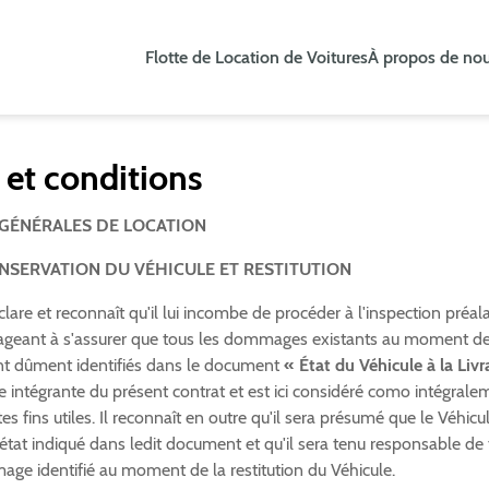
Flotte de Location de Voitures
À propos de no
et conditions
GÉNÉRALES DE LOCATION
ONSERVATION DU VÉHICULE ET RESTITUTION
lare et reconnaît qu'il lui incombe de procéder à l'inspection préal
gageant à s'assurer que tous les dommages existants au moment de 
nt dûment identifiés dans le document
« État du Véhicule à la Livr
tie intégrante du présent contrat et est ici considéré como intégrale
es fins utiles. Il reconnaît en outre qu'il sera présumé que le Véhicul
l'état indiqué dans ledit document et qu'il sera tenu responsable de 
e identifié au moment de la restitution du Véhicule.