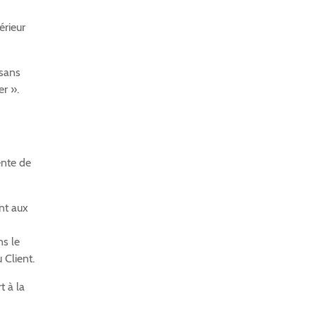
érieur
 sans
r ».
ente de
nt aux
ns le
 Client.
t à la