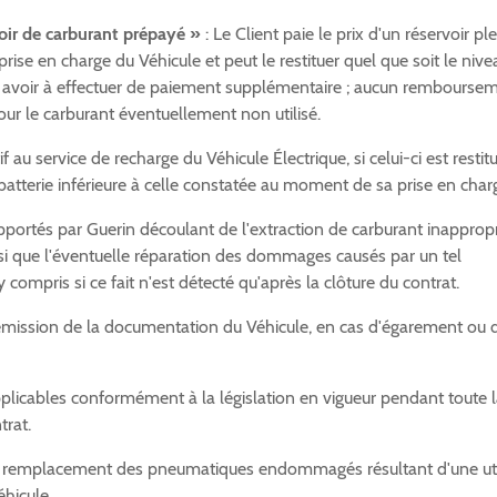
oir de carburant prépayé »
: Le Client paie le prix d'un réservoir pl
ise en charge du Véhicule et peut le restituer quel que soit le nive
 avoir à effectuer de paiement supplémentaire ; aucun rembourse
our le carburant éventuellement non utilisé.
if au service de recharge du Véhicule Électrique, si celui-ci est restit
atterie inférieure à celle constatée au moment de sa prise en char
pportés par Guerin découlant de l'extraction de carburant inapprop
nsi que l'éventuelle réparation des dommages causés par un tel
y compris si ce fait n'est détecté qu'après la clôture du contrat.
'émission de la documentation du Véhicule, en cas d'égarement ou 
plicables conformément à la législation en vigueur pendant toute 
trat.
e remplacement des pneumatiques endommagés résultant d'une uti
hicule.