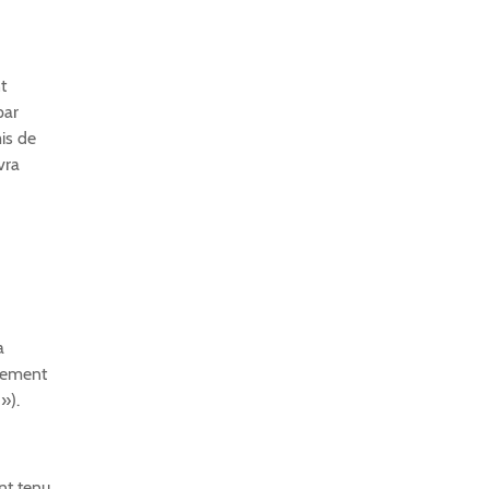
t
par
is de
vra
a
aiement
»).
nt tenu