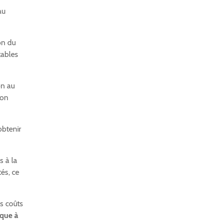
au
on du
utables
on au
ion
obtenir
s à la
és, ce
es coûts
que à