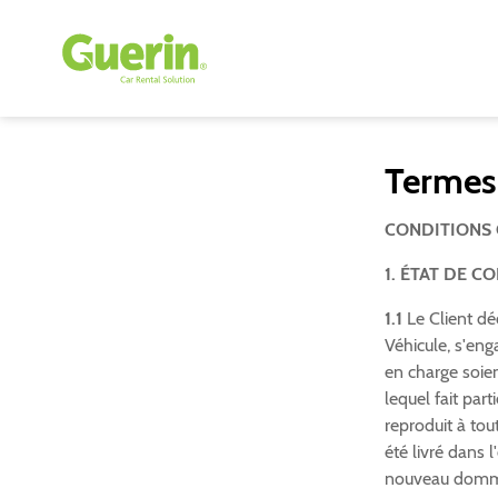
Termes 
CONDITIONS 
1. ÉTAT DE C
1.1
Le Client déc
Véhicule, s'en
en charge soie
lequel fait par
reproduit à tout
été livré dans 
nouveau dommag