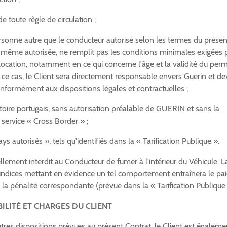
e toute règle de circulation ;
rsonne autre que le conducteur autorisé selon les termes du présen
, même autorisée, ne remplit pas les conditions minimales exigées 
location, notamment en ce qui concerne l'âge et la validité du perm
ce cas, le Client sera directement responsable envers Guerin et de
nformément aux dispositions légales et contractuelles ;
toire portugais, sans autorisation préalable de GUERIN et sans la
 service « Cross Border » ;
s autorisés », tels qu'identifiés dans la « Tarification Publique ».
llement interdit au Conducteur de fumer à l'intérieur du Véhicule. L
'indices mettant en évidence un tel comportement entraînera le p
e la pénalité correspondante (prévue dans la « Tarification Publique 
ILITÉ ET CHARGES DU CLIENT
tres dispositions prévues au présent Contrat, le Client est égaleme