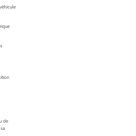
 véhicule
trique
es
ition
u de
 sa