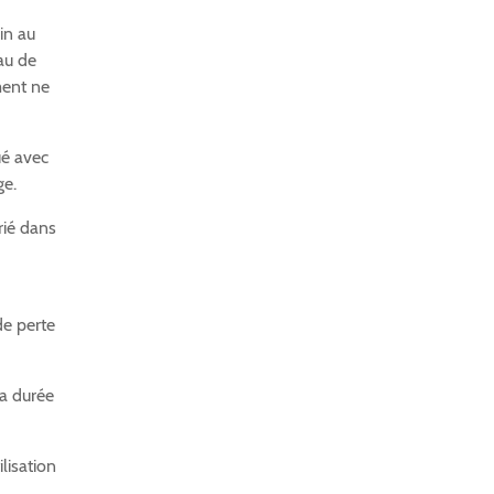
ein au
au de
ment ne
ué avec
ge.
rié dans
de perte
la durée
lisation