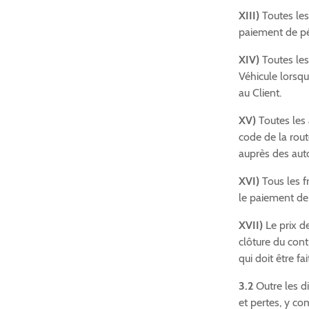
XIII)
Toutes les
paiement de pé
XIV)
Toutes les
Véhicule lorsqu'
au Client.
XV)
Toutes les a
code de la route
auprès des auto
XVI)
Tous les f
le paiement de 
XVII)
Le prix de
clôture du cont
qui doit être f
3.2
Outre les di
et pertes, y com