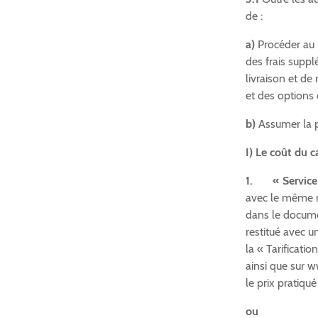
de :
a)
Procéder au 
des frais suppl
livraison et d
et des options 
b)
Assumer la pl
I) Le coût du 
1.
« Service
avec le même n
dans le documen
restitué avec u
la « Tarificati
ainsi que sur 
le prix pratiqué
ou