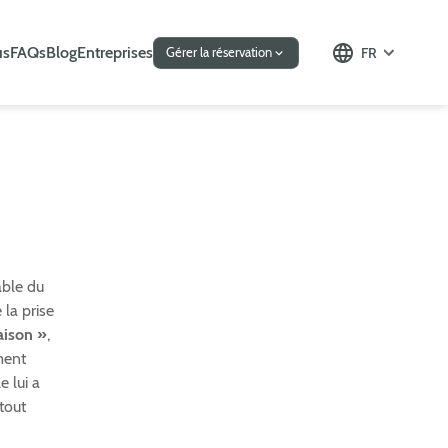
us
FAQs
Blog
Entreprises
FR
Gérer la réservation
able du
la prise
aison »
,
ment
e lui a
tout