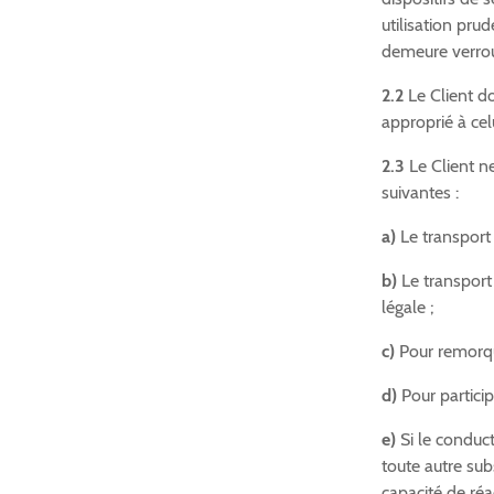
utilisation prud
demeure verrouil
2.2
Le Client do
approprié à celu
2.3
Le Client ne
suivantes :
a)
Le transport
b)
Le transport 
légale ;
c)
Pour remorque
d)
Pour particip
e)
Si le conduct
toute autre sub
capacité de réa