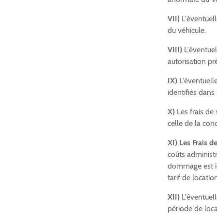
VII)
L'éventuelle
du véhicule.
VIII)
L'éventuell
autorisation pr
IX)
L'éventuelle
identifiés dans 
X)
Les frais de 
celle de la con
XI) Les Frais 
coûts administr
dommage est ide
tarif de locati
XII)
L'éventuell
période de loca