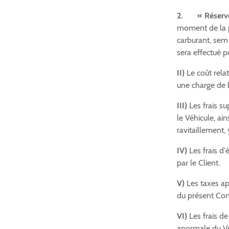
2.
« Réserv
moment de la pr
carburant, sem
sera effectué p
II)
Le coût relat
une charge de b
III)
Les frais su
le Véhicule, ai
ravitaillement, 
IV)
Les frais d
par le Client.
V)
Les taxes ap
du présent Con
VI)
Les frais d
anormale du Vé