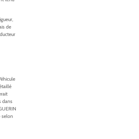
igueur,
ais de
nducteur
Véhicule
taillé
rait
s dans
s GUERIN
e selon