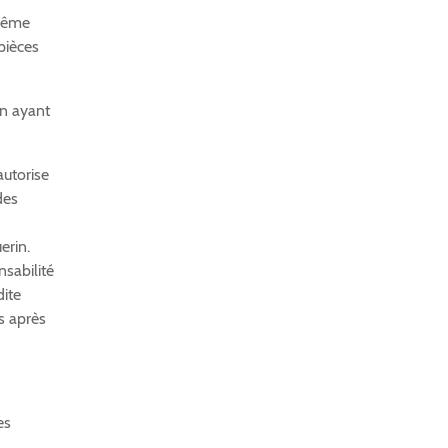
 même
pièces
in ayant
autorise
des
erin.
nsabilité
dite
s après
es