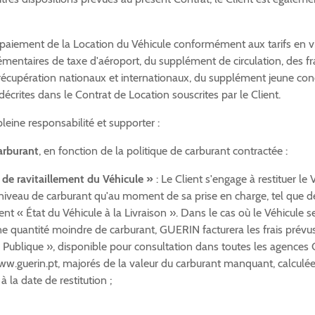
paiement de la Location du Véhicule conformément aux tarifs en v
émentaires de taxe d'aéroport, du supplément de circulation, des fr
e récupération nationaux et internationaux, du supplément jeune co
décrites dans le Contrat de Location souscrites par le Client.
eine responsabilité et supporter :
carburant
, en fonction de la politique de carburant contractée :
 de ravitaillement du Véhicule »
: Le Client s'engage à restituer le 
iveau de carburant qu'au moment de sa prise en charge, tel que dé
t « État du Véhicule à la Livraison ». Dans le cas où le Véhicule se
ne quantité moindre de carburant, GUERIN facturera les frais prévu
on Publique », disponible pour consultation dans toutes les agence
www.guerin.pt, majorés de la valeur du carburant manquant, calculé
 à la date de restitution ;