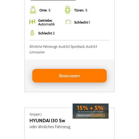
Orte:
5
Türen:
5
Getriebe
:
Schlecht
:
1
Automatik
Schlecht
:
2
Ähnliche Fahrzeuge: Audi A3 Sportback, Audi A3
Limousine
Reservieren AUDI A3 Sportback
Reservieren
Gruppe J
HYUNDAI
I30 Sw
oder ähnliches Fahrzeug