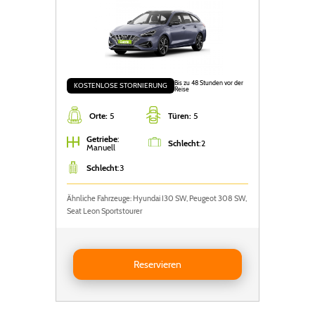
Bis zu 48 Stunden vor der
KOSTENLOSE STORNIERUNG
Reise
Orte:
5
Türen:
5
Getriebe
:
Schlecht
:
2
Manuell
Schlecht
:
3
Ähnliche Fahrzeuge: Hyundai I30 SW, Peugeot 308 SW,
Seat Leon Sportstourer
Reservieren Hyundai i30 SW
Reservieren