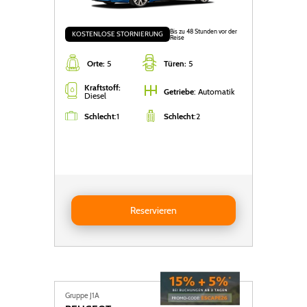
Bis zu 48 Stunden vor der
KOSTENLOSE STORNIERUNG
Reise
Orte:
5
Türen:
5
Kraftstoff:
Getriebe
: Automatik
Diesel
Schlecht
:
1
Schlecht
:
2
Reservieren BMW SERIE-1 DIESEL AUTO
Reservieren
Gruppe J1A