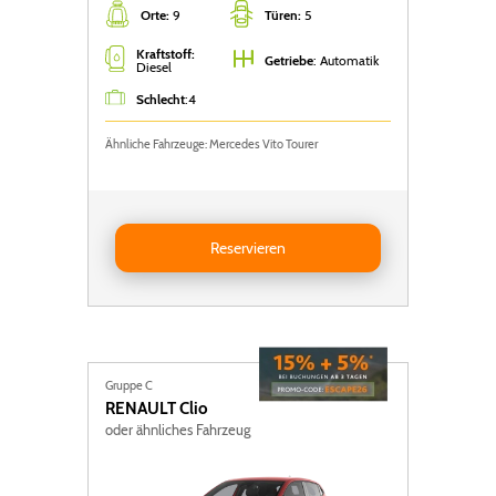
Orte:
9
Türen:
5
Kraftstoff:
Getriebe
: Automatik
Diesel
Schlecht
:
4
Ähnliche Fahrzeuge: Mercedes Vito Tourer
Reservieren Nissan Primastar
Reservieren
Gruppe C
RENAULT
Clio
oder ähnliches Fahrzeug