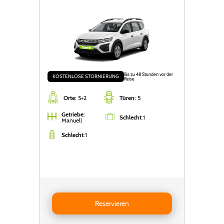
Bis zu 48 Stunden vor der
KOSTENLOSE STORNIERUNG
Reise
Orte:
5+2
Türen:
5
Getriebe
:
Schlecht
:
1
Manuell
Schlecht
:
1
Reservieren DACIA Jogger 5+2 (2 foldable rear seats)
Reservieren