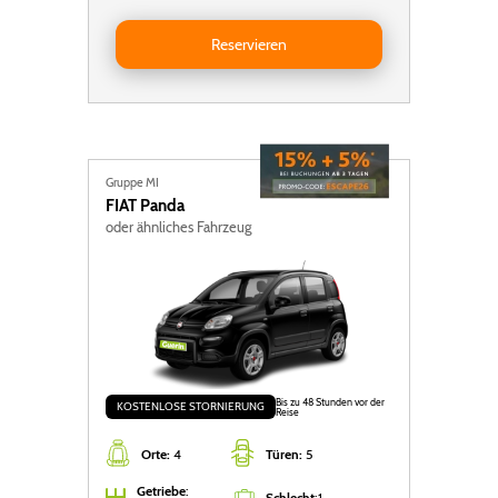
Reservieren Seat Ibiza Auto
Reservieren
Gruppe MI
FIAT
Panda
oder ähnliches Fahrzeug
Bis zu 48 Stunden vor der
KOSTENLOSE STORNIERUNG
Reise
Orte:
4
Türen:
5
Getriebe
:
Schlecht
:
1