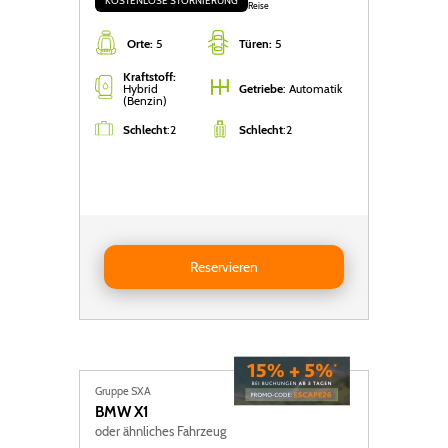
KOSTENLOSE STORNIERUNG
Reise
Orte:
5
Türen:
5
Kraftstoff:
Hybrid
Getriebe
: Automatik
(Benzin)
Schlecht
:
2
Schlecht
:
2
Reservieren BYD Seal U DM-i
Reservieren
Gruppe SXA
BMW
X1
oder ähnliches Fahrzeug