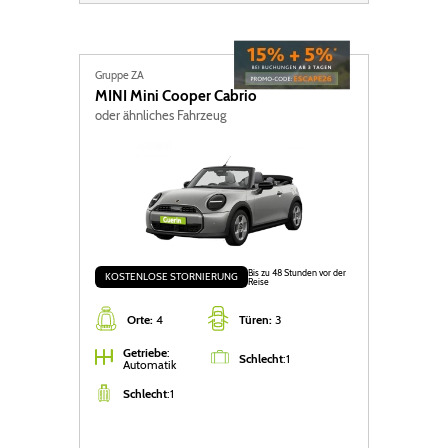
Gruppe ZA
MINI
Mini Cooper Cabrio
oder ähnliches Fahrzeug
Bis zu 48 Stunden vor der
KOSTENLOSE STORNIERUNG
Reise
Orte:
4
Türen:
3
Getriebe
:
Schlecht
:
1
Automatik
Schlecht
:
1