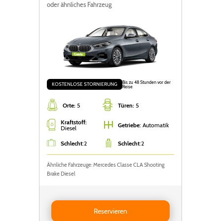
oder ähnliches Fahrzeug
Bis zu 48 Stunden vor der
KOSTENLOSE STORNIERUNG
Reise
Orte:
5
Türen:
5
Kraftstoff:
Getriebe
: Automatik
Diesel
Schlecht
:
2
Schlecht
:
2
Ähnliche Fahrzeuge: Mercedes Classe CLA Shooting
Brake Diesel
Reservieren BMW Série 2 Grand Coupé
Reservieren