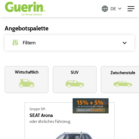
DE
Angebotspalette
Filtern
Typ
Wirtschaftlich
SUV
Zwischenstufe
PKW
Nutzfahrzeuge
Kalter Werbespot
Gruppe SM
SEAT
Arona
Kraftstoff
oder ähnliches Fahrzeug
Diesel
Hybrid (Benzin)