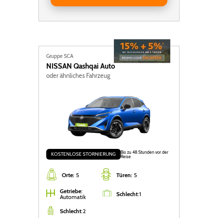
Gruppe SCA
NISSAN
Qashqai Auto
oder ähnliches Fahrzeug
Bis zu 48 Stunden vor der
KOSTENLOSE STORNIERUNG
Reise
Orte:
5
Türen:
5
Getriebe
:
Schlecht
:
1
Automatik
Schlecht
:
2