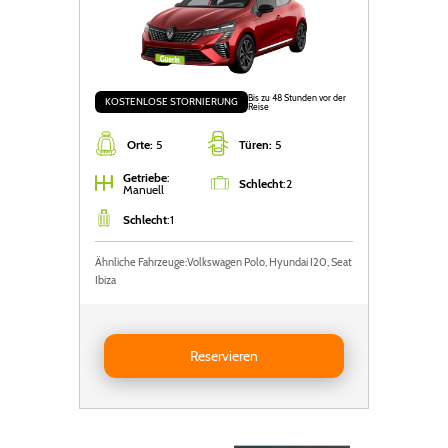
Bis zu 48 Stunden vor der
KOSTENLOSE STORNIERUNG
Reise
Orte:
5
Türen:
5
Getriebe
:
Schlecht
:
2
Manuell
Schlecht
:
1
Ähnliche Fahrzeuge:Volkswagen Polo, Hyundai I20, Seat
Ibiza
Reservieren RENAULT CLIO
Reservieren