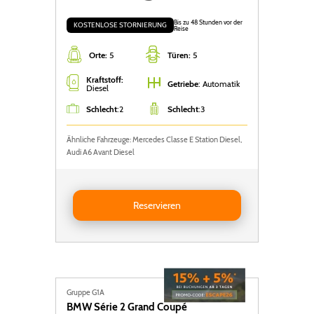
Bis zu 48 Stunden vor der
KOSTENLOSE STORNIERUNG
Reise
Orte:
5
Türen:
5
Kraftstoff:
Getriebe
: Automatik
Diesel
Schlecht
:
2
Schlecht
:
3
Ähnliche Fahrzeuge: Mercedes Classe E Station Diesel,
Audi A6 Avant Diesel
Reservieren Mercedes Classe E Station
Reservieren
Gruppe G1A
BMW
Série 2 Grand Coupé