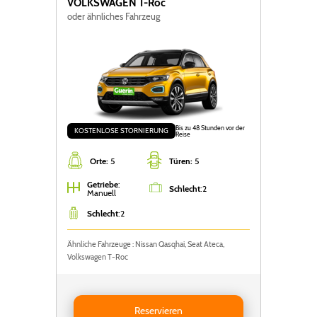
VOLKSWAGEN
T-Roc
oder ähnliches Fahrzeug
Bis zu 48 Stunden vor der
KOSTENLOSE STORNIERUNG
Reise
Orte:
5
Türen:
5
Getriebe
:
Schlecht
:
2
Manuell
Schlecht
:
2
Ähnliche Fahrzeuge : Nissan Qasqhai, Seat Ateca,
Volkswagen T-Roc
Reservieren VOLKSWAGEN T-ROC
Reservieren