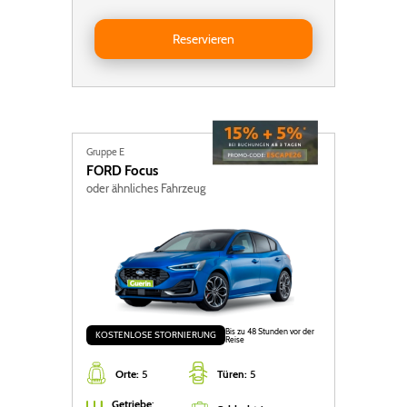
Reservieren Toyota Yaris Cross Auto
Reservieren
Gruppe E
FORD
Focus
oder ähnliches Fahrzeug
Bis zu 48 Stunden vor der
KOSTENLOSE STORNIERUNG
Reise
Orte:
5
Türen:
5
Getriebe
: