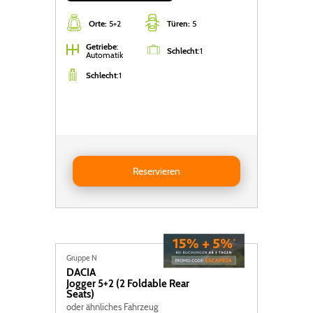
Orte:
5+2
Türen:
5
Getriebe
:
Schlecht
:
1
Automatik
Schlecht
:
1
Reservieren DACIA Jogger 5+2 (2 foldable rear seats)
Reservieren
Gruppe N
DACIA
Jogger 5+2 (2 Foldable Rear
Seats)
oder ähnliches Fahrzeug