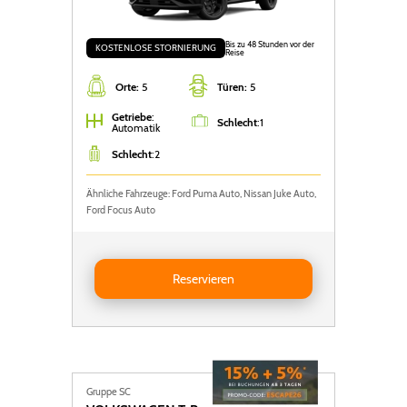
Bis zu 48 Stunden vor der
KOSTENLOSE STORNIERUNG
Reise
Orte:
5
Türen:
5
Getriebe
:
Schlecht
:
1
Automatik
Schlecht
:
2
Ähnliche Fahrzeuge: Ford Puma Auto, Nissan Juke Auto,
Ford Focus Auto
Reservieren Nissan Juke AUTO
Reservieren
Gruppe SC