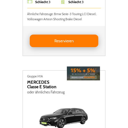
Schlecht
:
3
Schlecht
:
3
Ähnliche Fahrzeuge: Bmw Serie-3 Touring LCI Diesel;
Volkswagen Arteon Shooting Brake Diesel
Reservieren BMW Serie 3 Touring LCI
Reservieren
Gruppe H1A
MERCEDES
Classe E Station
oder ähnliches Fahrzeug