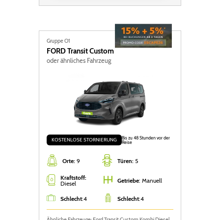
Gruppe O1
FORD
Transit Custom
oder ähnliches Fahrzeug
Bis zu 48 Stunden vor der
KOSTENLOSE STORNIERUNG
Reise
Orte:
9
Türen:
5
Kraftstoff:
Getriebe
: Manuell
Diesel
Schlecht
:
4
Schlecht
:
4
Ähnliche Fahrzeuge: Ford Transit Custom Kombi Diesel,