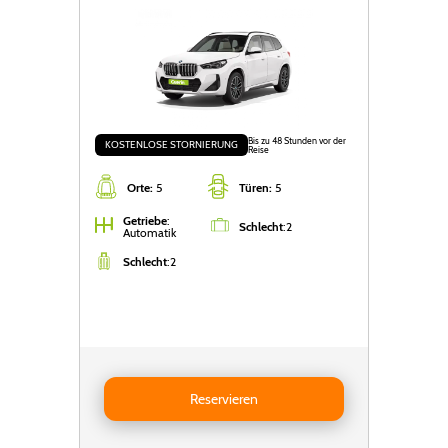
Bis zu 48 Stunden vor der
KOSTENLOSE STORNIERUNG
Reise
Orte:
5
Türen:
5
Getriebe
:
Schlecht
:
2
Automatik
Schlecht
:
2
Reservieren BMW X1
Reservieren