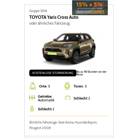
Gruppe SMA
TOYOTA
Yaris Cross Auto
oder ähnliches Fahrzeug
Bis zu 48 Stunden vor der
KOSTENLOSE STORNIERUNG
Reise
Orte:
5
Türen:
5
Getriebe
:
Schlecht
:
2
Automatik
Schlecht
:
2
Ähnliche Fahrzeuge: Seat Arona, Hyundai Bayon,
Peugeot 2008