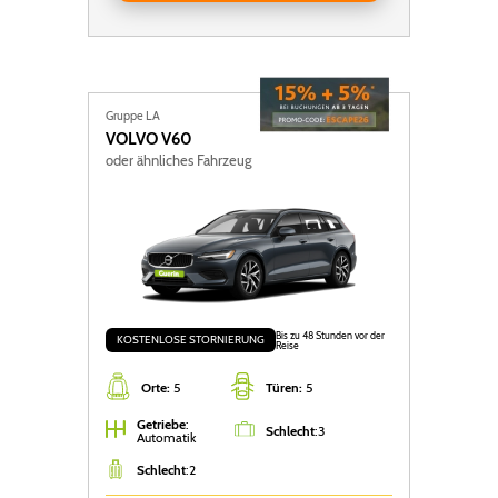
Gruppe LA
VOLVO
V60
oder ähnliches Fahrzeug
Bis zu 48 Stunden vor der
KOSTENLOSE STORNIERUNG
Reise
Orte:
5
Türen:
5
Getriebe
:
Schlecht
:
3
Automatik
Schlecht
:
2