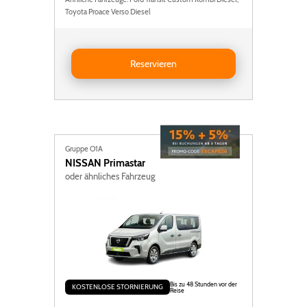
Toyota Proace Verso Diesel
Reservieren Ford Transit Custom
Reservieren
Gruppe O1A
NISSAN
Primastar
oder ähnliches Fahrzeug
Bis zu 48 Stunden vor der
KOSTENLOSE STORNIERUNG
Reise