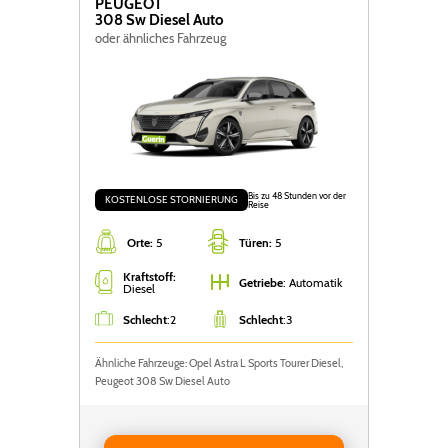
PEUGEOT
308 Sw Diesel Auto
oder ähnliches Fahrzeug
Bis zu 48 Stunden vor der
KOSTENLOSE STORNIERUNG
Reise
Orte:
5
Türen:
5
Kraftstoff:
Getriebe
: Automatik
Diesel
Schlecht
:
2
Schlecht
:
3
Ähnliche Fahrzeuge: Opel Astra L Sports Tourer Diesel,
Peugeot 308 Sw Diesel Auto
Reservieren Peugeot 308 Sw Diesel Auto