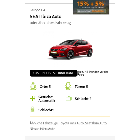
Gruppe CA
SEAT
Ibiza Auto
oder ähnliches Fahrzeug
Bis zu 48 Stunden vor der
KOSTENLOSE STORNIERUNG
Reise
Orte:
5
Türen:
5
Getriebe
:
Schlecht
:
2
Automatik
Schlecht
:
1
Ähnliche Fahrzeuge: Toyota Yaris Auto, Seat Ibiza Auto,
Nissan Micra Auto