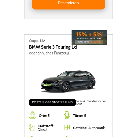
Reservieren
Gruppe L1A
BMW
Serie 3 Touring Lci
oder ähnliches Fahrzeug
Bis zu 48 Stunden vor der
KOSTENLOSE STORNIERUNG
Reise
Orte:
5
Türen:
5
Kraftstoff:
Getriebe
: Automatik
Diesel