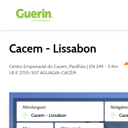
Cacem - Lissabon
Centro Empresarial do Cacem, Pavilhão J EN 249 - 3 Km
1.8 E 2735-307 AGUALVA-CACÉM
Abholungsort
Rückgabeo
Mieten Sie ein Auto in dieser Station