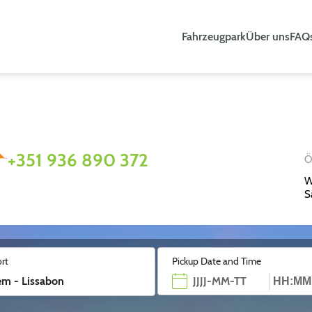
Fahrzeugpark
Über uns
FAQ
+351 936 890 372
Ö
W
S
rt
Pickup Date and Time