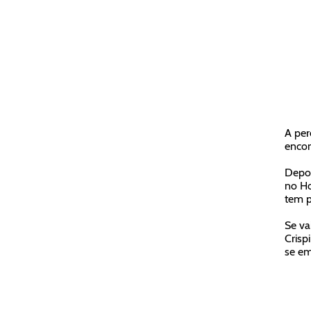
A per
encon
Depoi
no Ho
tem p
Se va
Crisp
se em