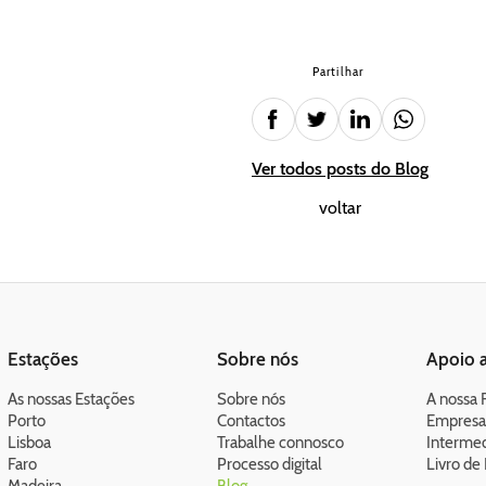
Partilhar
Ver todos posts do Blog
voltar
Estações
Sobre nós
Apoio a
As nossas Estações
Sobre nós
A nossa 
Porto
Contactos
Empresa
Lisboa
Trabalhe connosco
Intermed
Faro
Processo digital
Livro de 