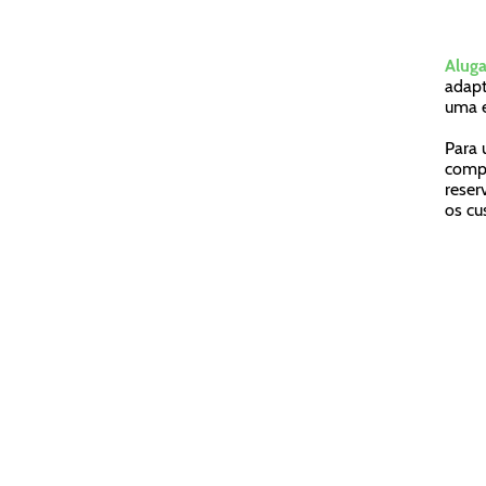
Aluga
adapt
uma e
Para 
compl
reser
os cu