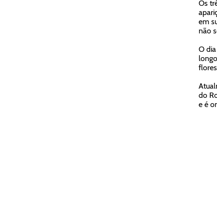
Os tr
apari
em su
não s
O dia
longo
flore
Atual
do Ro
e é o