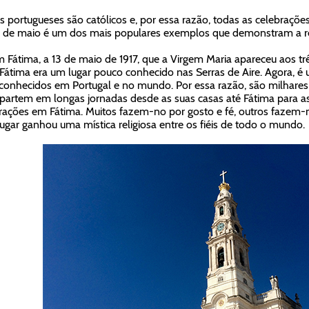
s portugueses são católicos e, por essa razão, todas as celebrações
3 de maio é um dos mais populares exemplos que demonstram a re
m Fátima, a 13 de maio de 1917, que a Virgem Maria apareceu aos tr
 Fátima era um lugar pouco conhecido nas Serras de Aire. Agora, é
conhecidos em Portugal e no mundo. Por essa razão, são milhares
partem em longas jornadas desde as suas casas até Fátima para assi
rações em Fátima. Muitos fazem-no por gosto e fé, outros fazem-
lugar ganhou uma mística religiosa entre os fiéis de todo o mundo.