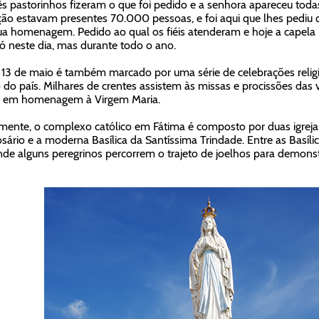
ês pastorinhos fizeram o que foi pedido e a senhora apareceu toda
ção estavam presentes 70.000 pessoas, e foi aqui que lhes pediu
a homenagem. Pedido ao qual os fiéis atenderam e hoje a capela 
ó neste dia, mas durante todo o ano.
 13 de maio é também marcado por uma série de celebrações relig
 do país. Milhares de crentes assistem às missas e procissões das 
s em homenagem à Virgem Maria.
mente, o complexo católico em Fátima é composto por duas igrejas
sário e a moderna Basílica da Santíssima Trindade. Entre as Basílic
nde alguns peregrinos percorrem o trajeto de joelhos para demonstrar