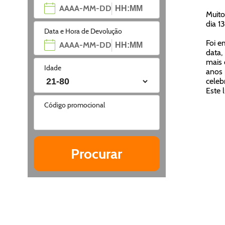
Muito
dia 1
Data e Hora de Devolução
Foi e
data,
mais 
Idade
anos 
celeb
Este 
Código promocional