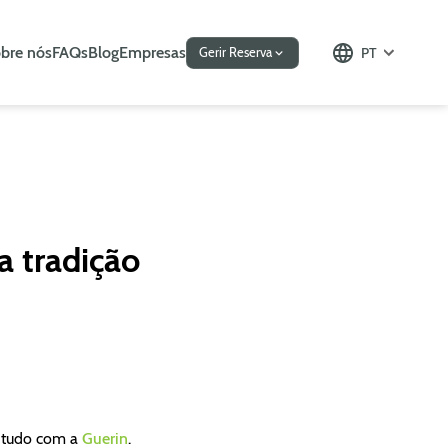
bre nós
FAQs
Blog
Empresas
PT
Gerir Reserva
a tradição
a tudo com a
Guerin
.