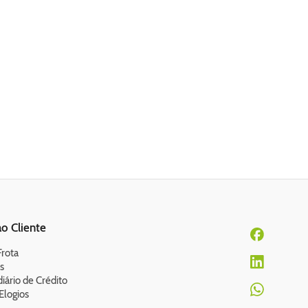
o Cliente
Frota
s
iário de Crédito
Elogios