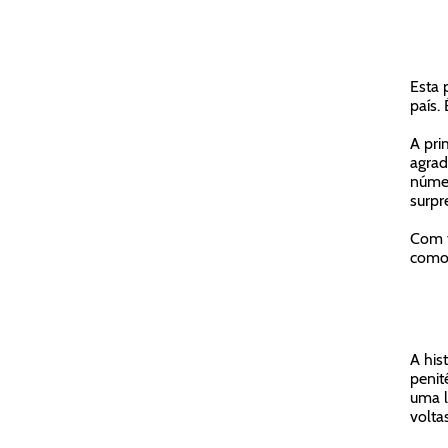
Esta 
país. 
A pri
agrad
númer
surpr
Com t
como 
A his
penit
uma l
volta