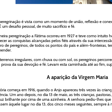
peregrinação é vista como um momento de união, reflexão e conexã
É um desafio pessoal, de muito sacrifício e fé.
meira peregrinação a Fátima ocorreu em 1927 e teve como intuito
ecer as conquistas alcançadas pelos fiéis através da sua intercess
o de peregrinos, de todos os pontos do país e além-fronteiras, t
eender.
errenos irregulares, com chuva ou com sol, os peregrinos percorr
prova da sua devoção e fé. Levam esta caminhada até ao fim, sup
A aparição da Virgem Maria
tória começa em 1916, quando o Anjo apareceu três vezes às crianç
ência. Um ano depois, no dia 13 de maio, as três crianças, pastora
uz brilhante por cima de uma azinheira. A senhora pediu-lhes que
ssem àquele lugar no dia 13, dos cinco meses seguintes, sempre 