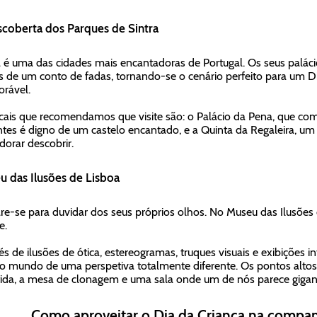
scoberta dos Parques de Sintra
a é uma das cidades mais encantadoras de Portugal. Os seus paláci
s de um conto de fadas, tornando-se o cenário perfeito para um Di
rável.
cais que recomendamos que visite são: o Palácio da Pena, que com 
ntes é digno de um castelo encantado, e a Quinta da Regaleira, um
dorar descobrir.
 das Ilusões de Lisboa
re-se para duvidar dos seus próprios olhos. No Museu das Ilusões 
e.
és de ilusões de ótica, estereogramas, truques visuais e exibições i
 o mundo de uma perspetiva totalmente diferente. Os pontos alto
tida, a mesa de clonagem e uma sala onde um de nós parece gigan
Como aproveitar o Dia da Criança na compan