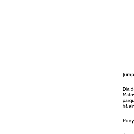
Jump
Dia d
Matos
parqu
há ai
Pony