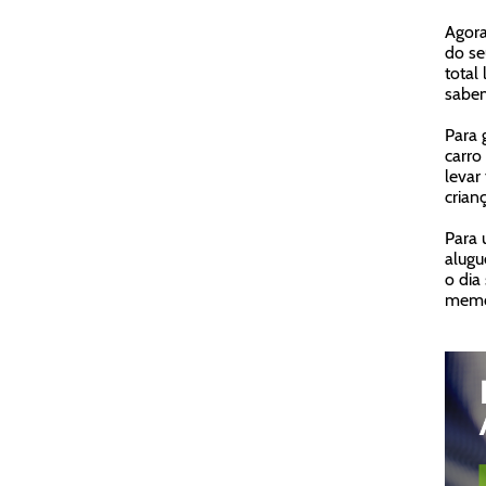
Agora
do s
total
sabem
Para 
carro
levar
crian
Para 
alugu
o dia
memór