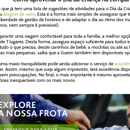
 que já tem uma lista de sugestões de atividades para o Dia da Cri
eu
aluguer de carro
. Esta é a forma mais simples de assegurar que
 liberdade de gestão de horários e de adaptar o dia ao ritmo dos 
os, nem sempre é previsível).
garantir uma viagem confortável para toda a família, a melhor op
 de 7 lugares. Desta forma, assegura espaço suficiente para todos
 tudo o que precisa, desde carrinhos de bebé, a mochilas ou até as b
ças mais pequenas, saiba que a Guerin também tem disponíveis o
uma maior tranquilidade pode ainda adicionar o serviço de
assistê
er. Assim, mesmo que surja algum imprevisto, terá assistência disp
 sem preocupações. No final, o mais importante é mesmo aproveita
ias inesquecíveis com os mais novos.