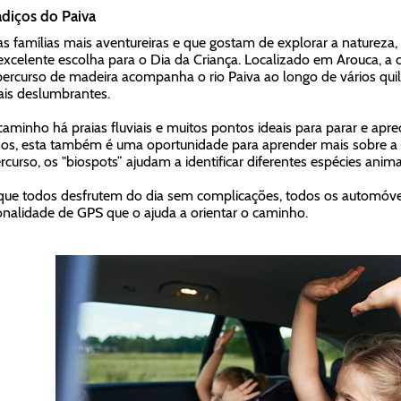
diços do Paiva
as famílias mais aventureiras e que gostam de explorar a natureza,
xcelente escolha para o Dia da Criança. Localizado em Arouca, a 
percurso de madeira acompanha o rio Paiva ao longo de vários qui
ais deslumbrantes.
caminho há praias fluviais e muitos pontos ideais para parar e apre
sos, esta também é uma oportunidade para aprender mais sobre a fa
rcurso, os "biospots” ajudam a identificar diferentes espécies animai
que todos desfrutem do dia sem complicações, todos os automóvei
onalidade de GPS que o ajuda a orientar o caminho.