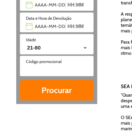
trans
A res
Data e Hora de Devolução
plane
temát
mais
Idade
Para 
mais 
ritmo
Código promocional
SEA 
"Quan
despe
uma e
O SEA
mais 
marin