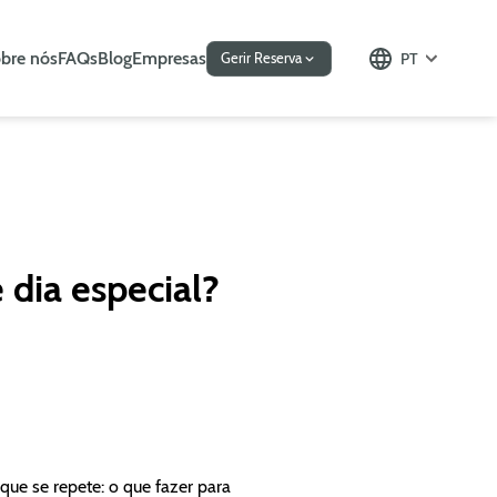
bre nós
FAQs
Blog
Empresas
PT
Gerir Reserva
 dia especial?
que se repete: o que fazer para