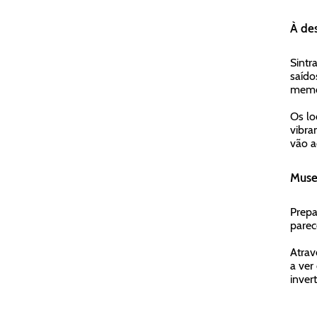
À de
Sintr
saído
memo
Os lo
vibra
vão a
Museu
Prepa
parec
Atrav
a ver
inver