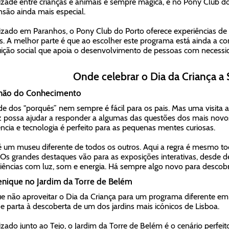
zade entre crianças e animais é sempre mágica, e no Pony Club d
são ainda mais especial.
izado em Paranhos, o Pony Club do Porto oferece experiências de 
s. A melhor parte é que ao escolher este programa está ainda a con
tuição social que apoia o desenvolvimento de pessoas com necessi
Onde celebrar o Dia da Criança a 
lhão do Conhecimento
de dos "porquês” nem sempre é fácil para os pais. Mas uma visita
z possa ajudar a responder a algumas das questões dos mais novos. 
ência e tecnologia é perfeito para as pequenas mentes curiosas.
é um museu diferente de todos os outros. Aqui a regra é mesmo t
 Os grandes destaques vão para as exposições interativas, desde d
iências com luz, som e energia. Há sempre algo novo para descobri
enique no Jardim da Torre de Belém
e não aproveitar o Dia da Criança para um programa diferente em 
 e parta à descoberta de um dos jardins mais icónicos de Lisboa.
izado junto ao Tejo, o Jardim da Torre de Belém é o cenário perfe