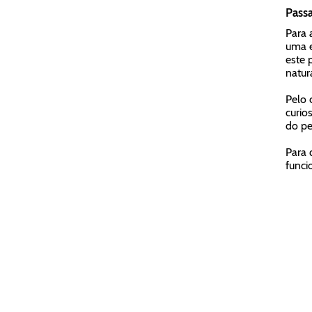
Passa
Para 
uma e
este 
natur
Pelo 
curio
do pe
Para 
funci