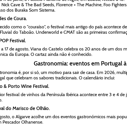
Nick Cave & The Bad Seeds, Florence + The Machine, Foo Fighters,
sso dos Buraka Som Sistema.
des de Coura.
cido como o "couraíso", o festival mais antigo do país acontece de
 Fluvial do Taboão. Underworld e CMAT são as primeiras confirma
OP Festival.
 a 17 de agosto, Viana do Castelo celebra os 20 anos de um dos ma
ónica da Europa. O cartaz ainda não é conhecido.
Gastronomia: eventos em Portugal à
tronomia é, por si só, um motivo para sair de casa. Em 2026, mul
gal que celebram os sabores tradicionais. O calendário inclui:
 & Porto Wine Festival.
or festival de vinhos da Península Ibérica acontece entre 3 e 4 de
o.
val do Marisco de Olhão.
osto, o Algarve acolhe um dos eventos gastronómicos mais popul
m Pescador Olhanense.