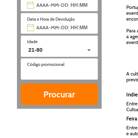
Portu
event
encon
Data e Hora de Devolução
Para 
a age
Idade
event
Código promocional
A cul
previs
Indie
Entre
Cultu
Feira
Entre
e aut