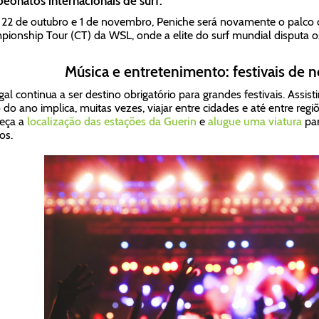
onatos internacionais de surf.
 22 de outubro e 1 de novembro, Peniche será novamente o palco 
ionship Tour (CT) da WSL, onde a elite do surf mundial disputa o
Música e entretenimento: festivais de no
gal continua a ser destino obrigatório para grandes festivais. Assist
 do ano implica, muitas vezes, viajar entre cidades e até entre re
eça a
localização das estações da Guerin
e
alugue uma viatura
par
os.