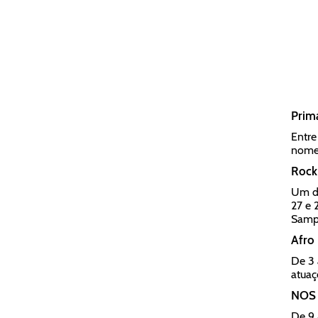
Prim
Entre
nomes
Rock 
Um do
27 e 
Sampa
Afro 
De 3 
atuaç
NOS 
De 9 