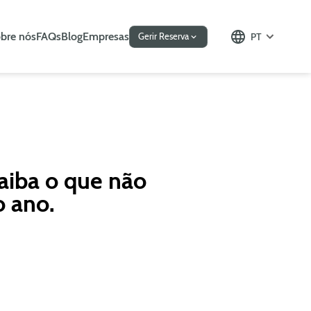
bre nós
FAQs
Blog
Empresas
PT
Gerir Reserva
aiba o que não
o ano.