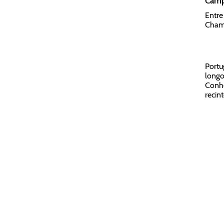
Campe
Entre
Champ
Portu
longo
Conh
recint