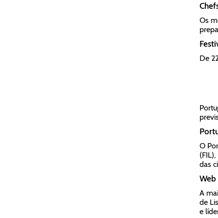
Chefs
Os me
prepa
Festi
De 22
Portu
previ
Portu
O Por
(FIL)
das ci
Web 
A mai
de Li
e líde