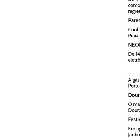
como 
regre
Pare
Conhe
Praia
NEOP
De 14
eletr
A gas
Portu
Douro
O mai
Dour
Festi
Em ag
Jardi