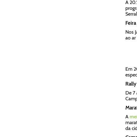
A 20.
progr
Serra
Feira
Nos J
ao ar
Em 20
espec
Rally
De 7 
Campe
Marat
A
mei
marat
da ci