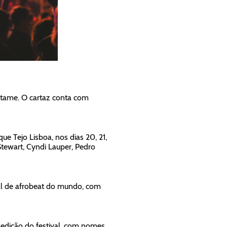
ertame. O cartaz conta com
e Tejo Lisboa, nos dias 20, 21,
Stewart, Cyndi Lauper, Pedro
val de afrobeat do mundo, com
ª edição do festival, com nomes