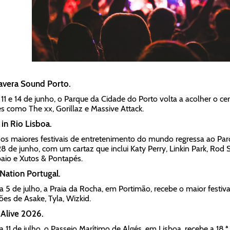
avera Sound Porto.
 11 e 14 de junho, o Parque da Cidade do Porto volta a acolher o c
 como The xx, Gorillaz e Massive Attack.
in Rio Lisboa.
s maiores festivais de entretenimento do mundo regressa ao Parqu
28 de junho, com um cartaz que inclui Katy Perry, Linkin Park, Rod 
io e Xutos & Pontapés.
Nation Portugal.
a 5 de julho, a Praia da Rocha, em Portimão, recebe o maior festi
ões de Asake, Tyla, Wizkid.
Alive 2026.
a 11 de julho, o Passeio Marítimo de Algés, em Lisboa, recebe a 18.