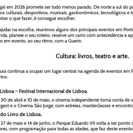
gal em 2026 promete ser tudo menos parado. De norte a sul do pa
os culturais, desportivos, musicais, gastronómicos, tecnológicos e t
trar o que fazer, é conseguir escolher.
ajudar na escolha, reunimos alguns dos principais eventos em Port
nda, planeie o seu roteiro, reserve um carro com antecedência e apr
o em evento, ao seu ritmo, com a Guerin.
Cultura: livros, teatro e arte.
tura continua a ocupar um lugar central na agenda de eventos em 
tos:
Lisboa – Festival Internacional de Lisboa.
 30 de abril e 10 de maio, o cinema independente toma conta de vá
rgest e o Cinema São Jorge, com estreias, masterclasses e encontr
 do Livro de Lisboa.
 27 de maio e 14 de junho, o Parque Eduardo VII volta a ser ponto d
ores, com programação para todas as idades, que faz deste evento