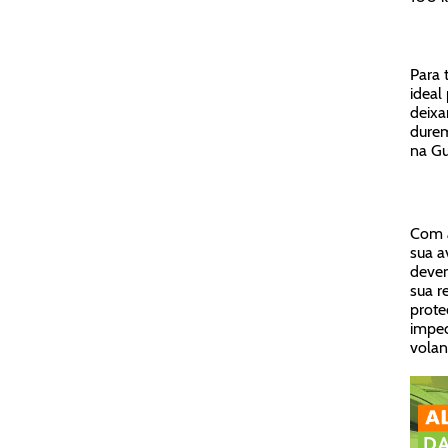
Para 
ideal
deixa
durem
na Gu
Com
sua a
devem
sua r
prote
imped
volan