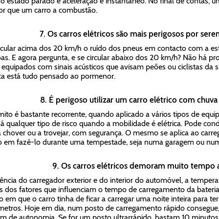
 o estado parado e aceleração é instantâneo. No final de contas, u
r que um carro a combustão.
7. Os carros elétricos são mais perigosos por sere
rcular acima dos 20 km/h o ruído dos pneus em contacto com a est
as. E agora pergunta, e se circular abaixo dos 20 km/h? Não há pro
 equipados com sinais acústicos que avisam peões ou ciclistas da 
ica está tudo pensado ao pormenor.
8. É perigoso utilizar um carro elétrico com chuv
mito é bastante recorrente, quando aplicado a vários tipos de equi
á qualquer tipo de risco quando a mobilidade é elétrica. Pode cond
a chover ou a trovejar, com segurança. O mesmo se aplica ao carr
o em fazê-lo durante uma tempestade, seja numa garagem ou num 
9. Os carros elétricos demoram muito tempo a
ência do carregador exterior e do interior do automóvel, a temperat
s dos fatores que influenciam o tempo de carregamento da bateria. 
 em que o carro tinha de ficar a carregar uma noite inteira para ter
metros. Hoje em dia, num posto de carregamento rápido consegue,
m de autonomia. Se for um posto ultrarrápido, bastam 10 minutos