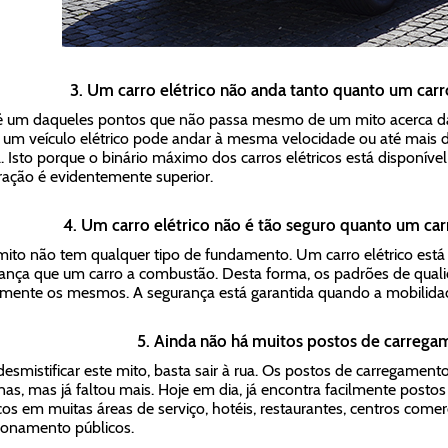
3. Um carro elétrico não anda tanto quanto um car
é um daqueles pontos que não passa mesmo de um mito acerca da 
 um veículo elétrico pode andar à mesma velocidade ou até mais d
l. Isto porque o binário máximo dos carros elétricos está disponível
ração é evidentemente superior.
4. Um carro elétrico não é tão seguro quanto um ca
mito não tem qualquer tipo de fundamento. Um carro elétrico está
ança que um carro a combustão. Desta forma, os padrões de quali
mente os mesmos. A segurança está garantida quando a mobilidade
5. Ainda não há muitos postos de carrega
desmistificar este mito, basta sair à rua. Os postos de carregamen
nas, mas já faltou mais. Hoje em dia, já encontra facilmente posto
icos em muitas áreas de serviço, hotéis, restaurantes, centros comer
ionamento públicos.