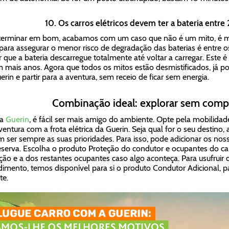
10. Os carros elétricos devem ter a bateria ent
terminar em bom, acabamos com um caso que não é um mito, é m
 para assegurar o menor risco de degradação das baterias é entre
r que a bateria descarregue totalmente até voltar a carregar. Este é
 mais anos. Agora que todos os mitos estão desmistificados, já pod
erin e partir para a aventura, sem receio de ficar sem energia.
Combinação ideal: explorar sem com
 a
Guerin
, é fácil ser mais amigo do ambiente. Opte pela mobilidade
ventura com a frota elétrica da Guerin. Seja qual for o seu destino,
 ser sempre as suas prioridades. Para isso, pode adicionar os n
eserva. Escolha o produto Proteção do condutor e ocupantes do car
ção e a dos restantes ocupantes caso algo aconteça. Para usufruir
imento, temos disponível para si o produto Condutor Adicional, 
te.