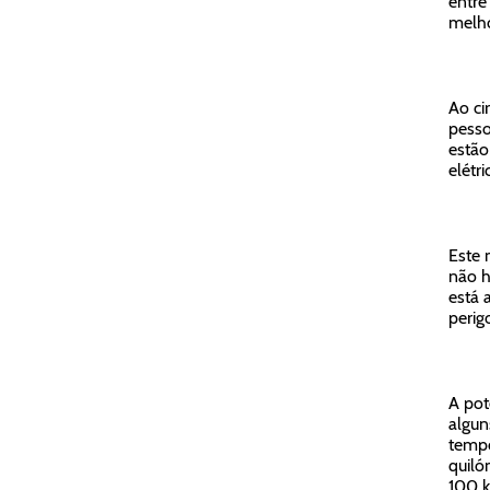
entre
melho
Ao ci
pesso
estão
elétr
Este 
não h
está 
perig
A pot
algun
tempo
quiló
100 k