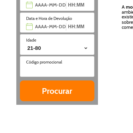
A
mob
ambie
exist
Data e Hora de Devolução
sobre
começ
Idade
Código promocional