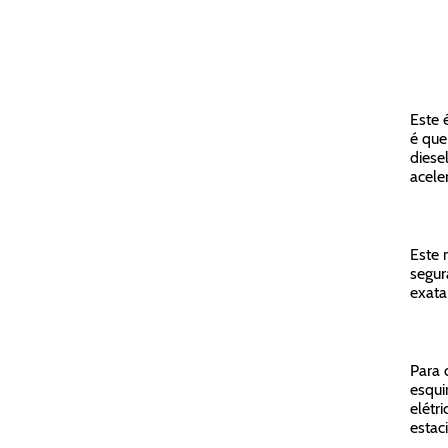
Este 
é que
diese
acele
Este 
segur
exata
Para 
esqui
elétr
estac