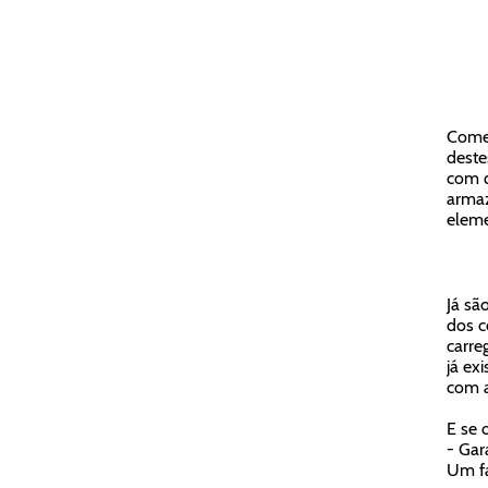
Começ
deste
com q
armaz
eleme
Já sã
dos c
carre
já ex
com a
E se 
- Gar
Um fa