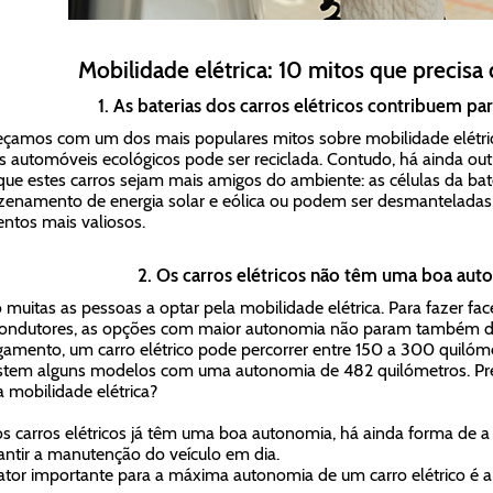
Mobilidade elétrica: 10 mitos que precisa
1. As baterias dos carros elétricos contribuem pa
amos com um dos mais populares mitos sobre mobilidade elétrica
s automóveis ecológicos pode ser reciclada. Contudo, há ainda out
ue estes carros sejam mais amigos do ambiente: as células da bate
enamento de energia solar e eólica ou podem ser desmanteladas, 
ntos mais valiosos.
2. Os carros elétricos não têm uma boa au
o muitas as pessoas a optar pela mobilidade elétrica. Para fazer fa
ondutores, as opções com maior autonomia não param também d
gamento, um carro elétrico pode percorrer entre 150 a 300 quilóme
istem alguns modelos com uma autonomia de 482 quilómetros. Pre
 mobilidade elétrica?
os carros elétricos já têm uma boa autonomia, há ainda forma de a
antir a manutenção do veículo em dia.
tor importante para a máxima autonomia de um carro elétrico é a