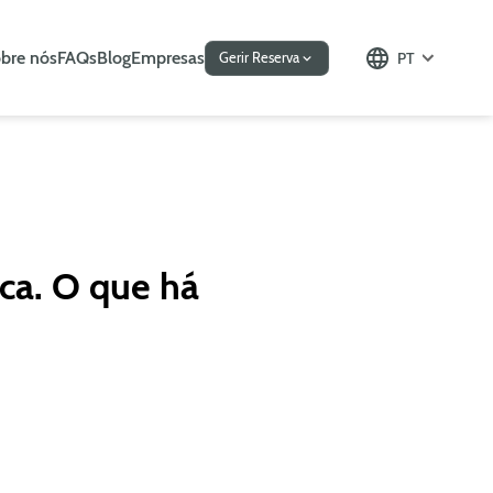
bre nós
FAQs
Blog
Empresas
PT
Gerir Reserva
ica. O que há