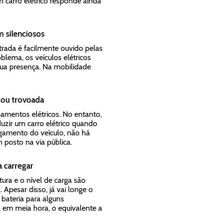
m carro elétrico responde ainda
m silenciosos
rada é facilmente ouvido pelas
blema, os veículos elétricos
sua presença. Na mobilidade
a ou trovoada
pamentos elétricos. No entanto,
uzir um carro elétrico quando
egamento do veículo, não há
posto na via pública.
 carregar
ura e o nível de carga são
Apesar disso, já vai longe o
 bateria para alguns
 em meia hora, o equivalente a
.