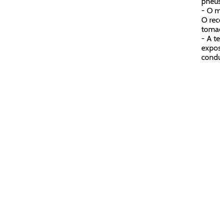
pneu
- O m
O rec
tomad
- A t
expos
condu