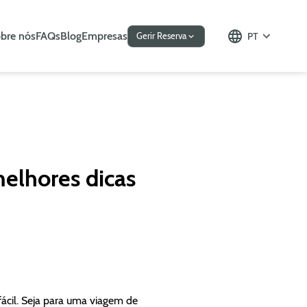
bre nós
FAQs
Blog
Empresas
PT
Gerir Reserva
melhores dicas
cil. Seja para uma viagem de