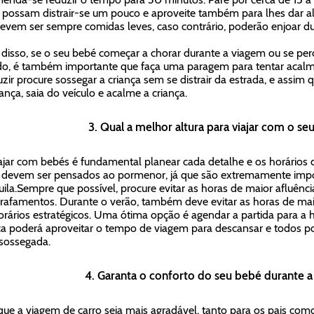
s possam distrair-se um pouco e aproveite também para lhes dar 
evem ser sempre comidas leves, caso contrário, poderão enjoar du
disso, se o seu bebé começar a chorar durante a viagem ou se pe
do, é também importante que faça uma paragem para tentar acalmá
zir procure sossegar a criança sem se distrair da estrada, e assim 
ança, saia do veículo e acalme a criança.
3. Qual a melhor altura para viajar com o se
ajar com bebés é fundamental planear cada detalhe e os horários
 devem ser pensados ao pormenor, já que são extremamente imp
uila.Sempre que possível, procure evitar as horas de maior afluênci
rafamentos. Durante o verão, também deve evitar as horas de maio
rários estratégicos. Uma ótima opção é agendar a partida para a h
ça poderá aproveitar o tempo de viagem para descansar e todos 
sossegada.
4. Garanta o conforto do seu bebé durante 
que a viagem de carro seja mais agradável, tanto para os pais com