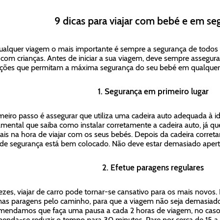
9 dicas para viajar com bebé e em se
alquer viagem o mais importante é sempre a segurança de todos 
r com crianças. Antes de iniciar a sua viagem, deve sempre assegur
ções que permitam a máxima segurança do seu bebé em qualqu
1. Segurança em primeiro lugar
meiro passo é assegurar que utiliza uma cadeira auto adequada à i
mental que saiba como instalar corretamente a cadeira auto, já que
ais na hora de viajar com os seus bebés. Depois da cadeira corret
 de segurança está bem colocado. Não deve estar demasiado aper
2. Efetue paragens regulares
ezes, viajar de carro pode tornar-se cansativo para os mais novos
as paragens pelo caminho, para que a viagem não seja demasiado 
endamos que faça uma pausa a cada 2 horas de viagem, no caso
enda-se reduzir o tempo para 30 minutos. Pare por cerca de 15 a