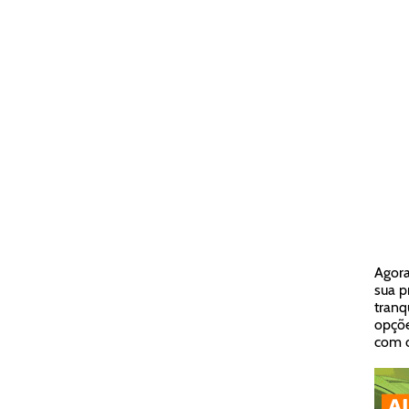
Agora
sua p
tranq
opçõe
com o