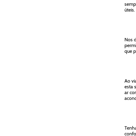
sempr
úteis.
Nos d
permi
que p
Ao vi
esta 
ar co
acon
Tenha
confo