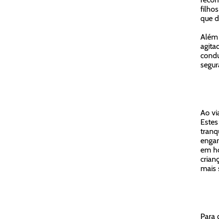
filho
que d
Além 
agita
condu
segur
Ao vi
Estes
tranq
engar
em ho
crian
mais 
Para 