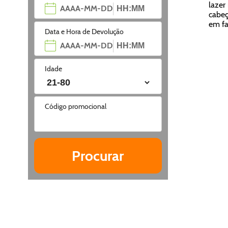
lazer
cabeç
em fa
Data e Hora de Devolução
Idade
Código promocional