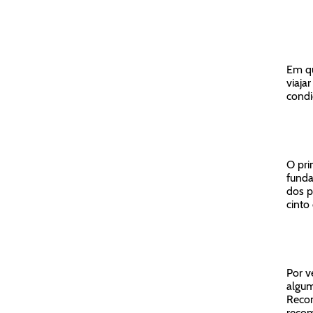
Em qu
viaja
condi
O pri
funda
dos p
cinto
Por v
algum
Recom
recom