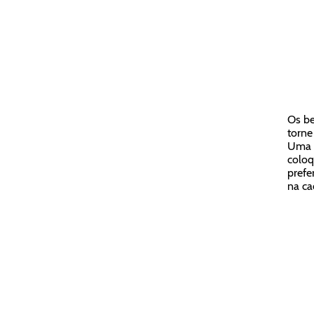
Os be
torne
Uma d
coloq
prefe
na ca