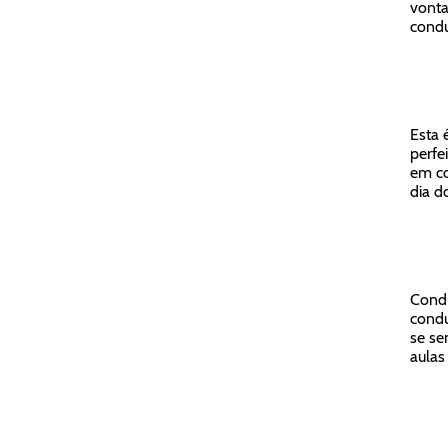
vonta
condu
Esta 
perfe
em co
dia d
Condu
condu
se se
aulas