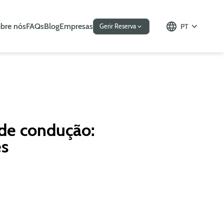
bre nós
FAQs
Blog
Empresas
PT
Gerir Reserva
 de condução:
es