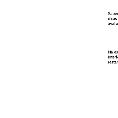
Sabem
dicas
avali
Na es
inter
resta