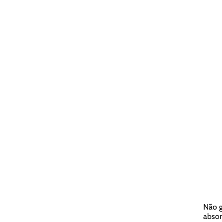
Não g
absor