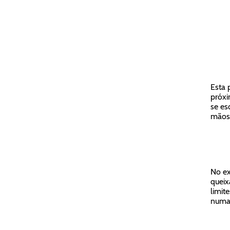
Esta 
próxi
se es
mãos 
No ex
queix
limit
numa 