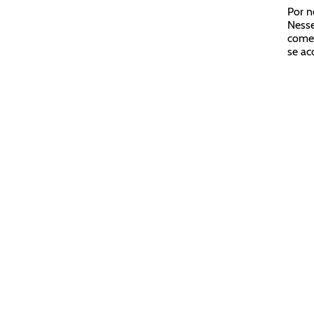
Por n
Nesse
comet
se ac