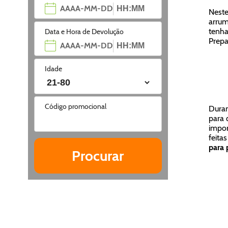
Neste
arrum
tenha
Data e Hora de Devolução
Prepa
Idade
Código promocional
Duran
para 
impor
feita
para 