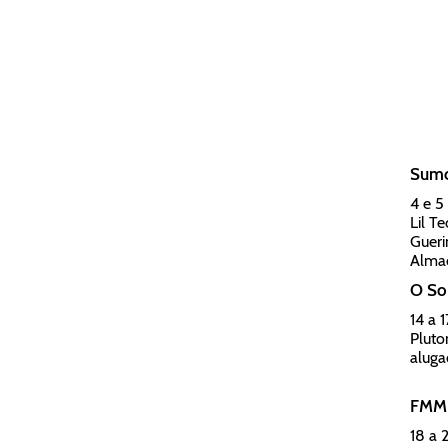
Sumo
4 e 5
Lil T
Gueri
Alma
O Sol
14 a 
Pluto
aluga
FMM 
18 a 