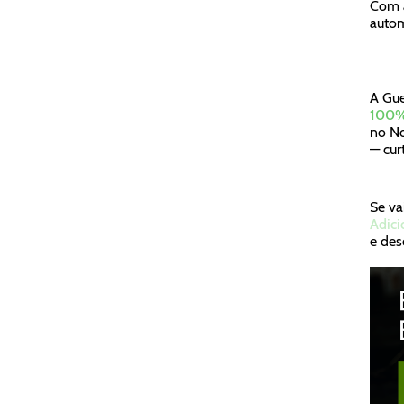
Com a
autom
A Gue
100% 
no No
— cur
Se va
Adici
e des