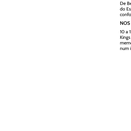
De Be
do Es
confo
NOS 
10 a 
Kings
memor
num i