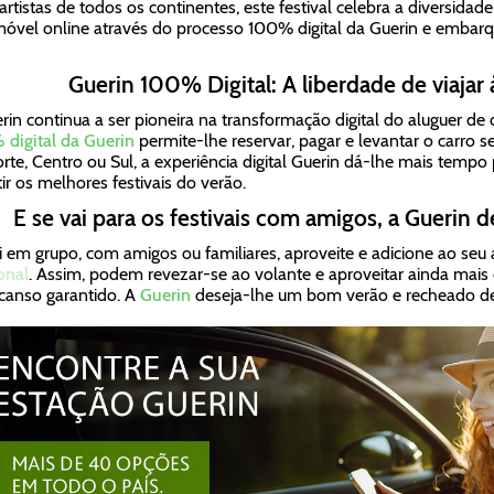
rtistas de todos os continentes, este festival celebra a diversidad
óvel online através do processo 100% digital da Guerin e embarq
Guerin 100% Digital: A liberdade de viajar
rin continua a ser pioneira na transformação digital do aluguer de
digital da Guerin
permite-lhe reservar, pagar e levantar o carro s
rte, Centro ou Sul, a experiência digital Guerin dá-lhe mais temp
tir os melhores festivais do verão.
E se vai para os festivais com amigos, a Guerin 
i em grupo, com amigos ou familiares, aproveite e adicione ao seu 
onal
. Assim, podem revezar-se ao volante e aproveitar ainda ma
canso garantido. A
Guerin
deseja-lhe um bom verão e recheado de