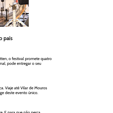
o país
n, o festival promete quatro
final, pode entregar o seu
a. Viaje até Vilar de Mouros
tage deste evento único.
e. E para que não perca