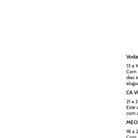
Voda
13 a 
Com n
dias 
alugu
CA V
21 a 
Este 
com 
MEO 
18 a 
Com S