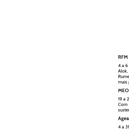
RFM 
4 a 6
Alok,
Rume 
mais 
MEO 
19 a 
Com P
suste
Ageas
4 a 31