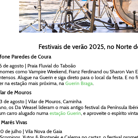
Festivais de verão 2025, no Norte d
fone Paredes de Coura
16 de agosto | Praia Fluvial do Taboão
omes como Vampire Weekend, Franz Ferdinand ou Sharon Van Ette
intensos. Alugue na Guerin e siga direto para o local da festa. E no 
er na estação mais próxima, na
Guerin Braga
.
ilar de Mouros
23 de agosto | Vilar de Mouros, Caminha
ano, os Da Weasel lideram o mais antigo festival da Península Ibéric
um carro alugado numa
estação Guerin
, e aproveite o espírito vin
Marés Vivas
20 de julho | Vila Nova de Gaia
corpions, Xutos & Pontapés e Calema no cartaz, o festival promet