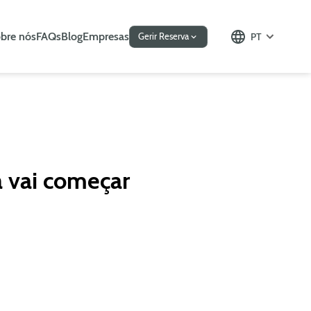
bre nós
FAQs
Blog
Empresas
PT
Gerir Reserva
a vai começar