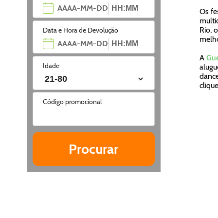
Os fe
multi
Rio, 
Data e Hora de Devolução
melho
A
Gue
Idade
alugu
dance
clique
Código promocional