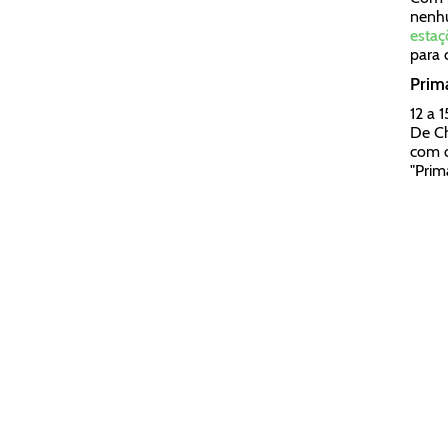
nenhu
estaç
para 
Prim
12 a 
De Ch
com 
"Prim