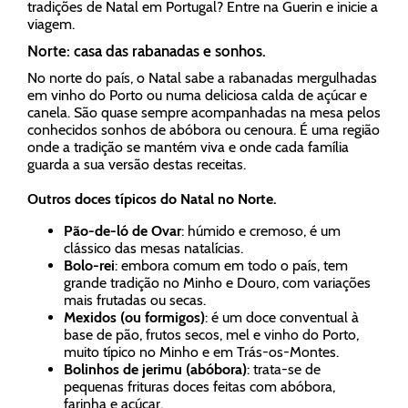
tradições de Natal em Portugal? Entre na Guerin e inicie a
viagem.
Norte: casa das rabanadas e sonhos.
No norte do país, o Natal sabe a rabanadas mergulhadas
em vinho do Porto ou numa deliciosa calda de açúcar e
canela. São quase sempre acompanhadas na mesa pelos
conhecidos sonhos de abóbora ou cenoura. É uma região
onde a tradição se mantém viva e onde cada família
guarda a sua versão destas receitas.
Outros doces típicos do Natal no Norte.
Pão-de-ló de Ovar
: húmido e cremoso, é um
clássico das mesas natalícias.
Bolo-rei
: embora comum em todo o país, tem
grande tradição no Minho e Douro, com variações
mais frutadas ou secas.
Mexidos (ou formigos)
: é um doce conventual à
base de pão, frutos secos, mel e vinho do Porto,
muito típico no Minho e em Trás-os-Montes.
Bolinhos de jerimu (abóbora)
: trata-se de
pequenas frituras doces feitas com abóbora,
farinha e açúcar.