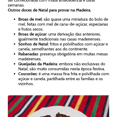
ser confecionada com muita antecedência e durar
semanas.
Outros doces de Natal para provar na Madeira.
Broas de mel
: são quase uma miniatura do bolo de
mel, feitas com mel de cana-de-açúcar, especiarias
e frutos secos.
Broas de açúcar
: uma derivação das anteriores,
igualmente tradicionais nas casas madeirenses.
Sonhos de Natal
: fritos e polvilhados com açúcar e
canela, semelhantes aos do continente.
Rabanadas
: presença obrigatória em muitas mesas
madeirenses.
Queijadas da Madeira
: embora não exclusivas do
Natal, são muito consumidas nesta época festiva.
Coscorões
: é uma massa fina frita e polvilhada com
açúcar e canela, partilhada entre as famílias e os
vizinhos.