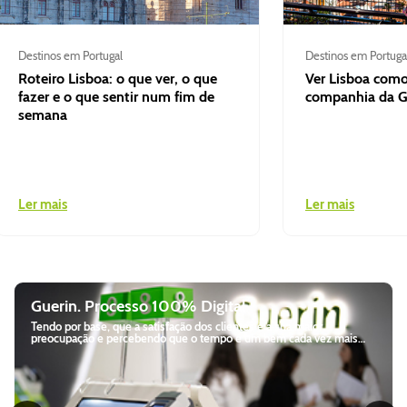
Destinos em Portugal
Destinos em Portuga
Roteiro Lisboa: o que ver, o que
Ver Lisboa como
fazer e o que sentir num fim de
companhia da G
semana
Ler mais
Ler mais
Guerin. Processo 100% Digital
Tendo por base, que a satisfação dos clientes é a sua maior
preocupação e percebendo que o tempo é um bem cada vez mais
precioso, a Guerin decidiu desenvolver um processo de aluguer
100% digital e autónomo. Desde a criação da reserva à devolução do
veículo, todo o processo de aluguer é realizado através de websites,
kiosks e dispensadores, adaptados às necessidades dos clientes.