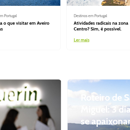
m Portugal
Destinos em Portugal
 o que visitar em Aveiro
Atividades radicais na zona
as
Centro? Sim, é possível.
Ler mais
Roteiro de 
Miguel: 3 di
se apaixonar