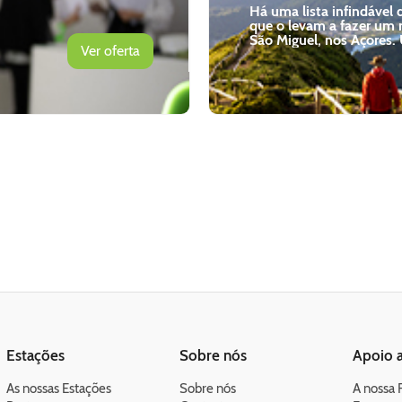
maior ilha
Há uma lista infindável 
que o levam a fazer um r
Açoreana
São Miguel, nos Açores.
Ver oferta
a beleza natural de tud
se cruza. Desde as lagoa
montanhas verdejantes,
será inesquecível.
Estações
Sobre nós
Apoio a
As nossas Estações
Sobre nós
A nossa 