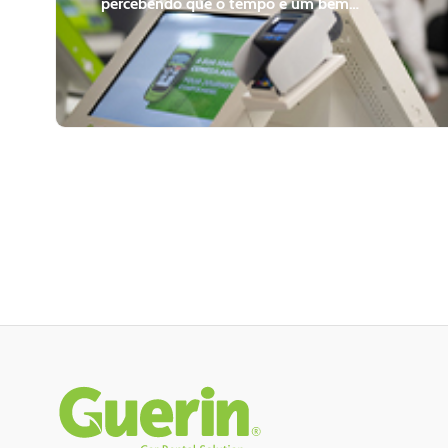
percebendo que o tempo é um bem
cada vez mais precioso, a Guerin
decidiu desenvolver um processo de
aluguer 100% digital e autónomo.
Desde a criação da reserva à
devolução do veículo, todo o
processo de aluguer é realizado
através de websites, kiosks e
dispensadores, adaptados às
necessidades dos clientes.
Rodapé