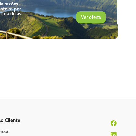
de razões
oteiro por
 Uma delas é
Ver oferta
o com o que
s às
 a viagem
o Cliente
Frota