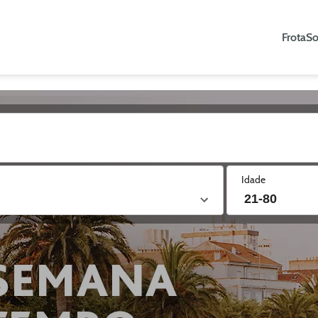
Frota
So
Idade