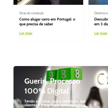
Dicas de condução
Destinos e
Como alugar carro em Portugal: o
Descubra
que precisa de saber
em 3 di
Ler mais
Ler mais
Guerin. Processo
100% Digital
Tendo por base, que a satisfação dos
clientes é a sua maior preocupação e