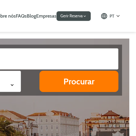
bre nós
FAQs
Blog
Empresas
PT
Gerir Reserva