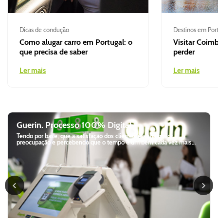
Dicas de condução
Destinos em Port
Como alugar carro em Portugal: o
Visitar Coimb
que precisa de saber
perder
Ler mais
Ler mais
Guerin. Processo 100% Digital
Tendo por base, que a satisfação dos clientes é a sua maior
preocupação e percebendo que o tempo é um bem cada vez mais
precioso, a Guerin decidiu desenvolver um processo de aluguer
100% digital e autónomo. Desde a criação da reserva à devolução do
veículo, todo o processo de aluguer é realizado através de websites,
kiosks e dispensadores, adaptados às necessidades dos clientes.