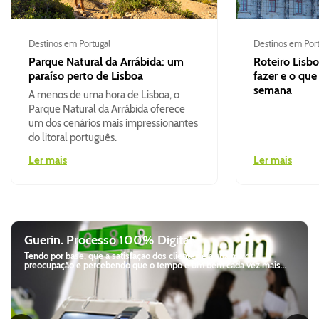
Destinos em Portugal
Destinos em Port
Parque Natural da Arrábida: um
Roteiro Lisbo
paraíso perto de Lisboa
fazer e o que
semana
A menos de uma hora de Lisboa, o
Parque Natural da Arrábida oferece
um dos cenários mais impressionantes
do litoral português.
Ler mais
Ler mais
Guerin. Processo 100% Digital
Tendo por base, que a satisfação dos clientes é a sua maior
preocupação e percebendo que o tempo é um bem cada vez mais
precioso, a Guerin decidiu desenvolver um processo de aluguer
100% digital e autónomo. Desde a criação da reserva à devolução do
veículo, todo o processo de aluguer é realizado através de websites,
kiosks e dispensadores, adaptados às necessidades dos clientes.