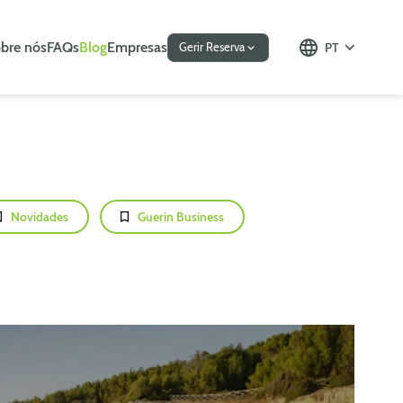
bre nós
FAQs
Blog
Empresas
PT
Gerir Reserva
Novidades
Guerin Business