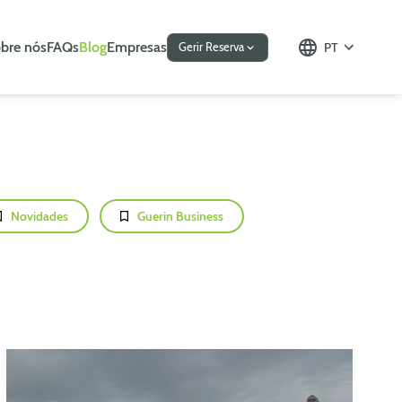
bre nós
FAQs
Blog
Empresas
PT
Gerir Reserva
Novidades
Guerin Business