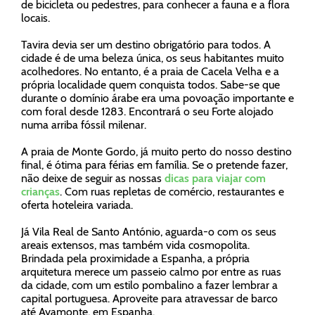
de bicicleta ou pedestres, para conhecer a fauna e a flora
locais.
Tavira devia ser um destino obrigatório para todos. A
cidade é de uma beleza única, os seus habitantes muito
acolhedores. No entanto, é a praia de Cacela Velha e a
própria localidade quem conquista todos. Sabe-se que
durante o domínio árabe era uma povoação importante e
com foral desde 1283. Encontrará o seu Forte alojado
numa arriba fóssil milenar.
A praia de Monte Gordo, já muito perto do nosso destino
final, é ótima para férias em família. Se o pretende fazer,
não deixe de seguir as nossas
dicas para viajar com
crianças
. Com ruas repletas de comércio, restaurantes e
oferta hoteleira variada.
Já Vila Real de Santo António, aguarda-o com os seus
areais extensos, mas também vida cosmopolita.
Brindada pela proximidade a Espanha, a própria
arquitetura merece um passeio calmo por entre as ruas
da cidade, com um estilo pombalino a fazer lembrar a
capital portuguesa. Aproveite para atravessar de barco
até Ayamonte, em Espanha.