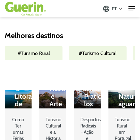
PT
Melhores destinos
#Turismo Rural
#Turismo Cultural
Praias
Turismo
de
e
Desportos
Turism
Portugal
Cultura
Radicais
Rural
Conheça
Muita
e
Portug
o
História
Onde
A
Litoral
e
Praticá-
Nature
de
Arte
los
aguard
Norte
Aguardam
em
por
a
Por
Portugal
Si
Como
Turismo
Desportos
Turismo
Sul
Si
Ter
Cultural
Radicais
Rural
umas
e a
- Ação
em
Férias
História
e
Portugal,