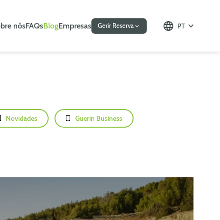
bre nós
FAQs
Blog
Empresas
PT
Gerir Reserva
Novidades
Guerin Business