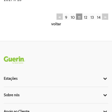
«
»
9
10
11
12
13
14
voltar
Rodapé
Estações
Sobre nós
Apoio ao Cliente